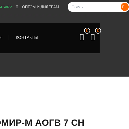
ОПТОМ И ДИЛЕРАМ
TSAPP
0
0
Я
КОНТАКТЫ
МИР-М АОГВ 7 СН