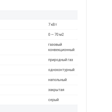
7 кВт
0 — 70 м2
газовый
конвекционный
природный газ
одноконтурный
напольный
закрытая
серый