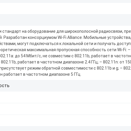
токол и стандарт на оборудование для широкополосной радиосвязи, п
. Разработан консорциумом Wi-Fi Alliance. Мобильные устройств
вами, могут подключаться к локальной сети и получать доступ 
оретическая максимальная пропускная способность сети Wi-Fi: – 8
802.11a: до 54 Мбит/с, не совместим с 802.11b, работает в частотн
802.11b, работает в частотном диапазоне 2.4 ГГц; – 802.11n: от 15
рисутствует режим обратной совместимости с 802.11b и g; – 802.
н работает в частотном диапазоне 5 ГГц.
ОСТЬ