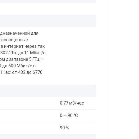
редназначенной для
а, оснащенные
в интернет через так
02.11b: до 11 Мбит/с,
ом диапазоне 5 ГГц; –
0 до 600 Мбит/с в
11ac: от 433 до 6770
0.77 м3/час
0 — 90 °C
90 %