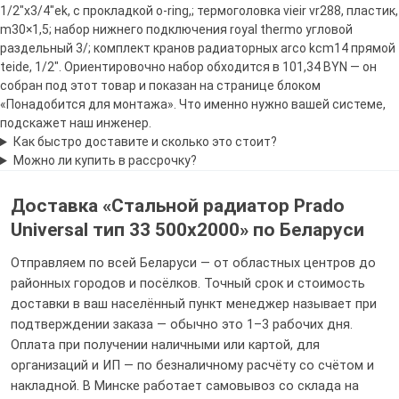
1/2"х3/4"ek, с прокладкой o-ring,; термоголовка vieir vr288, пластик,
m30×1,5; набор нижнего подключения royal thermo угловой
раздельный 3/; комплект кранов радиаторных arco kcm14 прямой
Оцените от 1 до 5
teide, 1/2″. Ориентировочно набор обходится в 101,34 BYN — он
собран под этот товар и показан на странице блоком
«Понадобится для монтажа». Что именно нужно вашей системе,
подскажет наш инженер.
Как быстро доставите и сколько это стоит?
Можно ли купить в рассрочку?
Доставка «Стальной радиатор Prado
Universal тип 33 500x2000» по Беларуси
Я даю свое согласие на обработку персональных данных
Отправляем по всей Беларуси — от областных центров до
районных городов и посёлков. Точный срок и стоимость
доставки в ваш населённый пункт менеджер называет при
подтверждении заказа — обычно это 1–3 рабочих дня.
Оплата при получении наличными или картой, для
организаций и ИП — по безналичному расчёту со счётом и
накладной. В Минске работает самовывоз со склада на