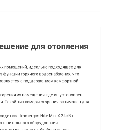
решение для отопления
ых помещений, идеально подходящее для
ез функции горячего водоснабжения, что
справляется с поддержанием комфортной
 горения из помещения, где он установлен.
ии. Такой тип камеры сгорания оптимален для
де газа. Immergas Nike Mini X 24 кВт
отопительного оборудования.
анимая много места. Удобная панель