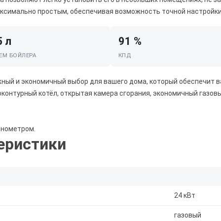
аксимально простым, обеспечивая возможность точной настройки
5 л
91 %
ЕМ БОЙЛЕРА
КПД
ёжный и экономичный выбор для вашего дома, который обеспечит ва
дноконтурный котёл, открытая камера сгорания, экономичный газов
анометром.
еристики
24 кВт
газовый