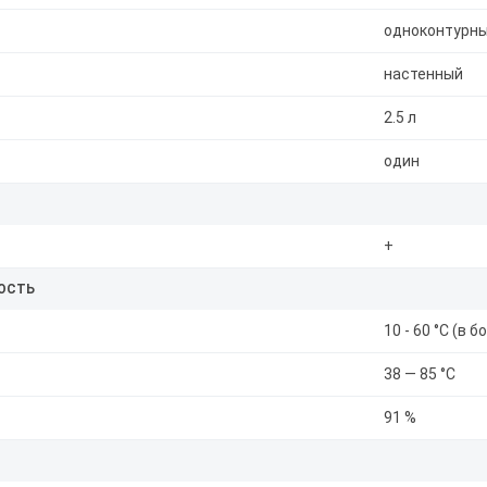
одноконтурн
настенный
2.5 л
один
+
ОСТЬ
10 - 60 °С (в 
38 — 85 °C
91 %