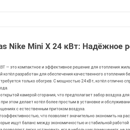
s Nike Mini X 24 кВт: Надёжное 
КВТ
— это компактное и эффективное решение для отопления жил
й котёл разработан для обеспечения качественного отопления б
 требуется только обогрев. С мощностью 24 кВт, котёл отлично 
ода.
н открытой камерой сгорания, что предполагает забор воздуха для
 при этом делает котёл более простым в установке и обслуживан
мещениях с естественным притоком воздуха.
гоэффективностью, что позволяет значительно экономить на расхо
орые ищут баланс между экономичностью и стабильной работой 
 позволяют легко установить его в небольших помещениях, не з