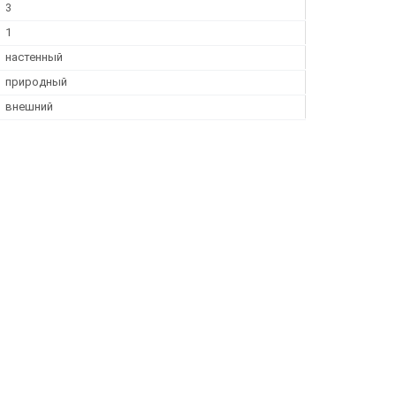
3
1
настенный
природный
внешний