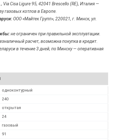
 Via Cisa Ligure 95, 42041 Brescello (RE), Италия —
ву газовых котлов в Европе.
аруси:
ООО «Майтек Групп», 220021, г. Минск, ул.
жбы:
не ограничен при правильной эксплуатации.
езналичный расчет, возможна покупка в кредит.
еларуси в течение 3 дней, по Минску — оперативная
И
одноконтурный
240
открытая
24
газовый
91