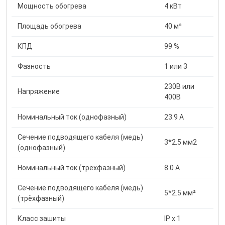
Мощность обогрева
4 кВт
Площадь обогрева
40 м²
КПД
99 %
Фазность
1 или 3
230В или
Напряжение
400В
Номинальный ток (однофазный)
23.9 А
Сечение подводящего кабеля (медь)
3*2.5 мм2
(однофазный)
Номинальный ток (трёхфазный)
8.0 А
Сечение подводящего кабеля (медь)
5*2.5 мм²
(трёхфазный)
Класс зашиты
IP х 1