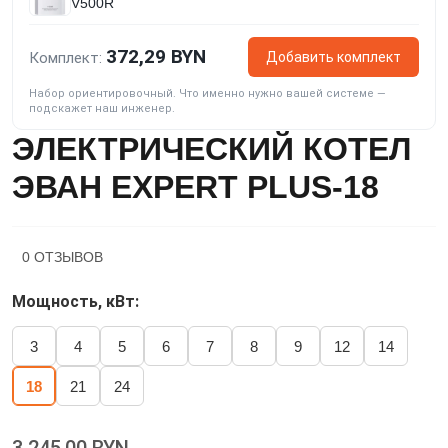
V500R
372,29 BYN
Добавить комплект
Комплект:
Набор ориентировочный. Что именно нужно вашей системе —
подскажет наш инженер.
ЭЛЕКТРИЧЕСКИЙ КОТЕЛ
ЭВАН EXPERT PLUS-18
0 ОТЗЫВОВ
Мощность, кВт:
3
4
5
6
7
8
9
12
14
18
21
24