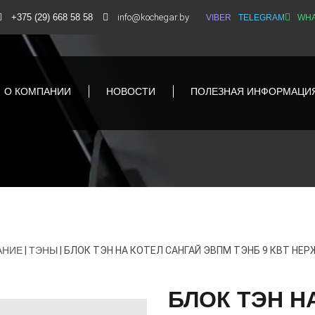
+375 (29) 668 58 58
info@kochegar.by
VIBER
TELEGRAM
WHA
О КОМПАНИИ
НОВОСТИ
ПОЛЕЗНАЯ ИНФОРМАЦИ
АНИЕ
|
ТЭНЫ
|
БЛОК ТЭН НА КОТЕЛ САНГАЙ ЭВПМ ТЭНБ 9 КВТ НЕРЖ
БЛОК ТЭН Н