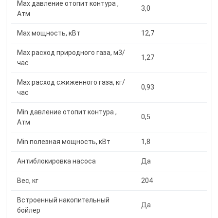
Max давление отопит контура ,
3,0
Атм
Max мощность, кВт
12,7
Max расход природного газа, м3/
1,27
час
Max расход сжиженного газа, кг/
0,93
час
Min давление отопит контура ,
0,5
Атм
Min полезная мощность, кВт
1,8
Антиблокировка насоса
Да
Вес, кг
204
Встроенный накопительный
Да
бойлер