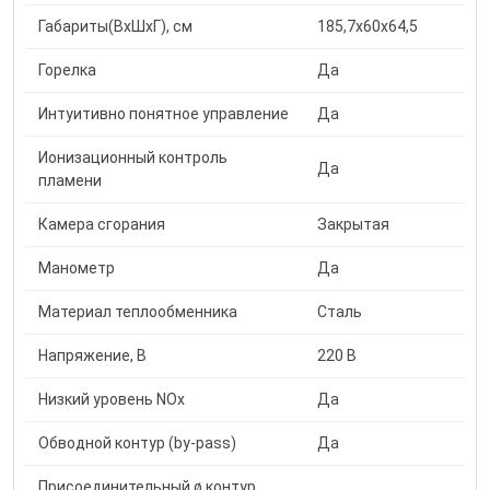
Габариты(ВxШxГ), см
185,7x60x64,5
Горелка
Да
Интуитивно понятное управление
Да
Ионизационный контроль
Да
пламени
Камера сгорания
Закрытая
Манометр
Да
Материал теплообменника
Сталь
Напряжение, В
220 В
Низкий уровень NOx
Да
Обводной контур (by-pass)
Да
Присоединительный ø контур