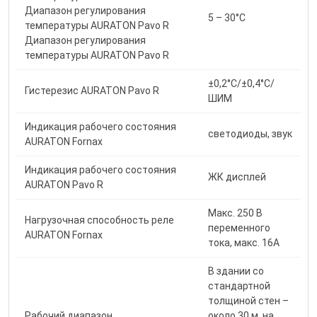
Диапазон регулирования
5 – 30°С
температуры AURATON Pavo R
Диапазон регулирования
температуры AURATON Pavo R
±0,2°C/±0,4°C/
Гистерезис AURATON Pavo R
ШИМ
Индикация рабочего состояния
светодиоды, звук
AURATON Fornax
Индикация рабочего состояния
ЖК дисплей
AURATON Pavo R
Макс. 250 В
Нагрузочная способность реле
переменного
AURATON Fornax
тока, макс. 16А
В здании со
стандартной
толщиной стен –
Рабочий диапазон
около 30 м, на