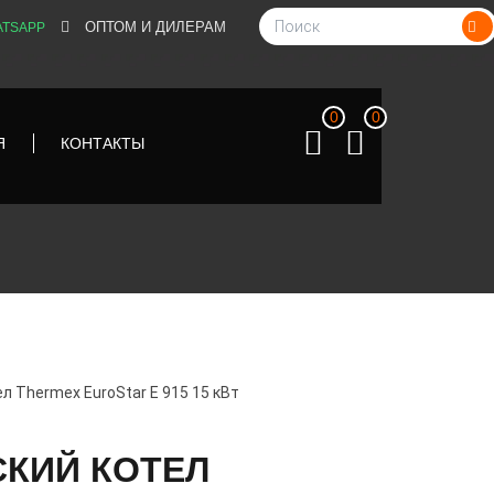
ОПТОМ И ДИЛЕРАМ
TSAPP
0
0
Я
КОНТАКТЫ
л Thermex EuroStar E 915 15 кВт
СКИЙ КОТЕЛ