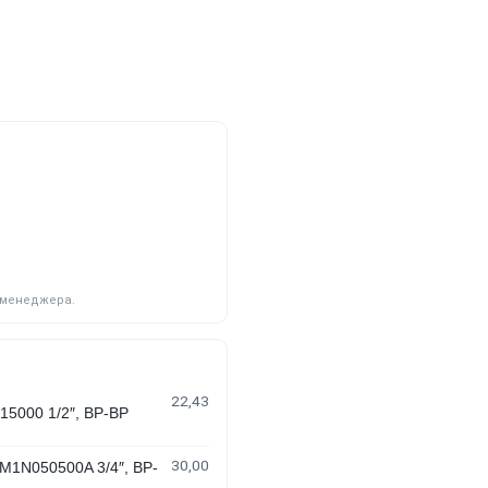
у менеджера.
22,43
000 1/2″, ВР-ВР
30,00
1N050500A 3/4″, ВР-