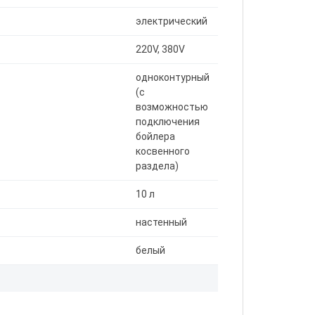
электрический
220V, 380V
одноконтурный
(с
возможностью
подключения
бойлера
косвенного
раздела)
10 л
настенный
белый