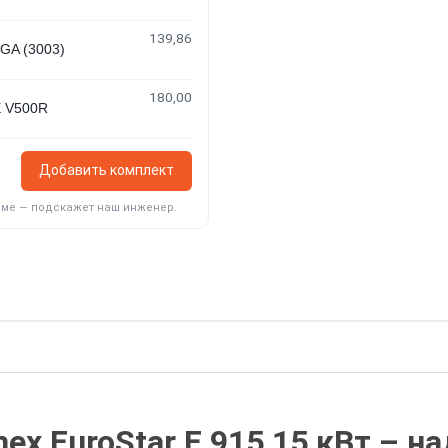
139,86
A (3003)
180,00
 V500R
Добавить комплект
еме — подскажет наш инженер.
ex EuroStar E 915 15 кВт – 