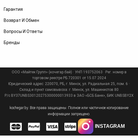
Гарантия
Возврат И Обмен
Вопросы И Ответы
Бренды
ООО «Майтек Групп» (кочегар.бай) · УНП 193752063 · Рег. номер в
торговом реестре РБ 720301 от 15.07.2024
Юридический адрес: 220070, РБ, г. Минск, ул. Радиальная 25, пом. 6 ·
Склад и пункт самовывоза: г. Минск, ул. Машинистов 80
Р/с BY37UNBS30120275300000013933 в ЗАО «БСБ Банк», БИК UNBSBY2X
kochegar.by. Все права защищены. Полное или частичное копирование
информации запрещено.
INSTAGRAM