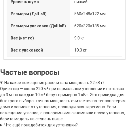
Уровень шума
низкий
Размеры (Д×Ш×В)
560×248×122 мм
Размеры упаковки (Д×Ш×В)
620×320×185 мм
Вес (нетто)
9.0 кг
Вес с упаковкой
10.3 кг
Частые вопросы
На какое помещение рассчитана мощность 22 кВт?
Ориентир — около 220 м² при нормальном утеплении и потолках
до 3 м: на каждые 10 м² берут примерно 1 кВт. Это прикидка для
быстрого выбора; точная мощность считается по теплопотерям
дома и зависит от утепления, площади окон и региона. Если
Оцените от 1 до 5
помещение угловое, с панорамными окнами или плохо утеплено,
берите модель на ступень выше.
Что ещё понадобится для установки?